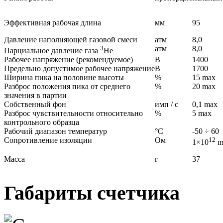
Эффективная рабочая длина
мм
95
Давление наполняющей газовой смеси
атм
8,0
3
атм
8,0
Парциальное давление газа
Не
Рабочее напряжение (рекомендуемое)
В
1400
Предельно допустимое рабочее напряжение
В
1700
Ширина пика на половине высоты
%
15 max
Разброс положения пика от среднего
%
20 max
значения в партии
Собственный фон
имп / с
0,1 max
Разброс чувствительности относительно
%
5 max
контрольного образца
Рабочий диапазон температур
°С
-50 ÷ 60
Сопротивление изоляции
Ом
12
1×10
m
Масса
г
37
Габариты счетчика