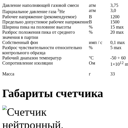
Давление наполняющей газовой смеси
атм
3,75
3
атм
3,0
Парциальное давление газа
Не
Рабочее напряжение (рекомендуемое)
В
1200
Предельно допустимое рабочее напряжение
В
1500
Ширина пика на половине высоты
%
15 max
Разброс положения пика от среднего
%
20 max
значения в партии
Собственный фон
имп / с
0,1 max
Разброс чувствительности относительно
%
5 max
контрольного образца
Рабочий диапазон температур
°С
-50 ÷ 60
Сопротивление изоляции
Ом
12
1×10
m
Масса
г
33
Габариты счетчика