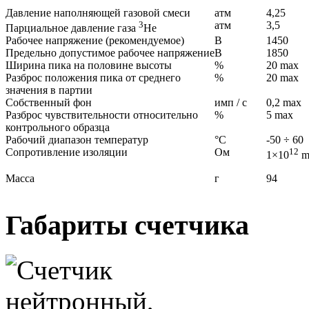
Давление наполняющей газовой смеси
атм
4,25
3
атм
3,5
Парциальное давление газа
Не
Рабочее напряжение (рекомендуемое)
В
1450
Предельно допустимое рабочее напряжение
В
1850
Ширина пика на половине высоты
%
20 max
Разброс положения пика от среднего
%
20 max
значения в партии
Собственный фон
имп / с
0,2 max
Разброс чувствительности относительно
%
5 max
контрольного образца
Рабочий диапазон температур
°С
-50 ÷ 60
Сопротивление изоляции
Ом
12
1×10
m
Масса
г
94
Габариты счетчика