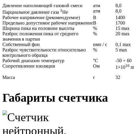
Давление наполняющей газовой смеси
атм
8,0
3
атм
8,0
Парциальное давление газа
Не
Рабочее напряжение (рекомендуемое)
В
1400
Предельно допустимое рабочее напряжение
В
1700
Ширина пика на половине высоты
%
15 max
Разброс положения пика от среднего
%
20 max
значения в партии
Собственный фон
имп / с
0,1 max
Разброс чувствительности относительно
%
5 max
контрольного образца
Рабочий диапазон температур
°С
-50 ÷ 60
Сопротивление изоляции
Ом
10
1×10
m
Масса
г
32
Габариты счетчика