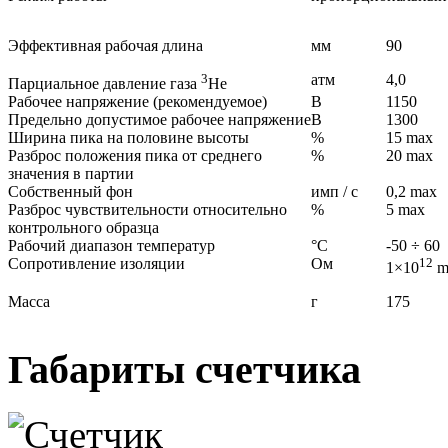
Эффективная рабочая длина
мм
90
3
атм
4,0
Парциальное давление газа
Не
Рабочее напряжение (рекомендуемое)
В
1150
Предельно допустимое рабочее напряжение
В
1300
Ширина пика на половине высоты
%
15 max
Разброс положения пика от среднего
%
20 max
значения в партии
Собственный фон
имп / с
0,2 max
Разброс чувствительности относительно
%
5 max
контрольного образца
Рабочий диапазон температур
°С
-50 ÷ 60
Сопротивление изоляции
Ом
12
1×10
m
Масса
г
175
Габариты счетчика