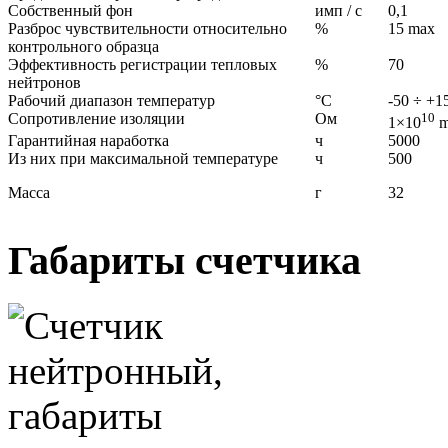
Собственный фон
имп / с
0,1
Разброс чувствительности относительно
%
15 max
контрольного образца
Эффективность регистрации тепловых
%
70
нейтронов
Рабочий диапазон температур
°С
-50 ÷ +1
Сопротивление изоляции
Ом
10
1×10
m
Гарантийная наработка
ч
5000
Из них при максимальной температуре
ч
500
Масса
г
32
Габариты счетчика