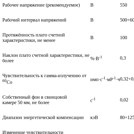
Рабочее напряжение (рекомендуемое)
В
550
Рабочий интервал напряжений
В
500÷6
Протяжённость плато счетной
В
100
характеристики, не менее
Наклон плато счетной характеристики, не
-1
0,3
%·В
более
Чувствительность к гамма-излучению от
-1
-1
0,32÷0
имп·с
·мР
·ч
60
Co
Собственный фон в свинцовой
-1
0,02
с
камере 50 мм, не более
Диапазон энергетической компенсации
кэВ
80÷12
Изменение чувствительности