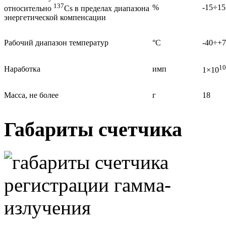
137
%
-15÷15
относительно
Сs в пределах диапазона
энергетической компенсации
Рабочий диапазон температур
°С
-40÷+
10
Наработка
имп
1×10
Масса, не более
г
18
Габариты счетчика