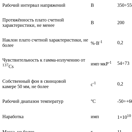
Рабочий интервал напряжений
В
350÷55
Протяжённость плато счетной
В
200
характеристики, не менее
Наклон плато счетной характеристики, не
-1
0,2
%·В
более
Чувствительность к гамма-излучению от
-1
54÷73
имп·мкР
137
Cs
Собственный фон в свинцовой
-1
0,2
с
камере 50 мм, не более
Рабочий диапазон температур
°С
-50÷+6
10
Наработка
имп
1×10
Масса, не более
г
11